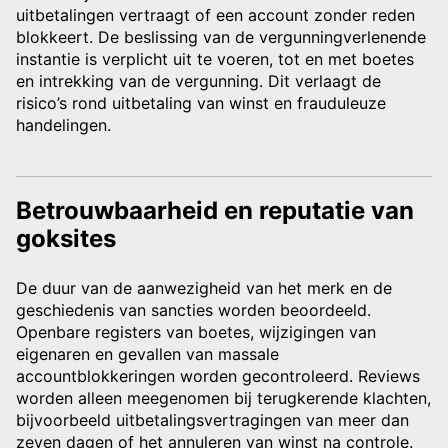
uitbetalingen vertraagt of een account zonder reden
blokkeert. De beslissing van de vergunningverlenende
instantie is verplicht uit te voeren, tot en met boetes
en intrekking van de vergunning. Dit verlaagt de
risico’s rond uitbetaling van winst en frauduleuze
handelingen.
Betrouwbaarheid en reputatie van
goksites
De duur van de aanwezigheid van het merk en de
geschiedenis van sancties worden beoordeeld.
Openbare registers van boetes, wijzigingen van
eigenaren en gevallen van massale
accountblokkeringen worden gecontroleerd. Reviews
worden alleen meegenomen bij terugkerende klachten,
bijvoorbeeld uitbetalingsvertragingen van meer dan
zeven dagen of het annuleren van winst na controle.