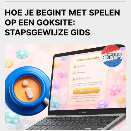
HOE JE BEGINT MET SPELEN
OP EEN GOKSITE:
STAPSGEWIJZE GIDS