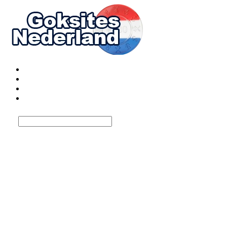
Top 17 beste goksites
Bonussen bij goksites
Betaalmethoden
Spelaanbieders
Privacybeleid goksites
De vertrouwelijkheid van uw gegevens is een kernprioriteit van het
project. Deze website is geen casino-operator, biedt geen kansspelen
aan, inclusief stortingen, en neemt niet deel aan financiële
transacties. Het bezoeken van het goksite impliceert geen aanmaak
van een speelaccount en geen uitvoering van
KYC-/verificatieprocedures. De verwerking van informatie is
beperkt tot technische processen, analytische doeleinden en